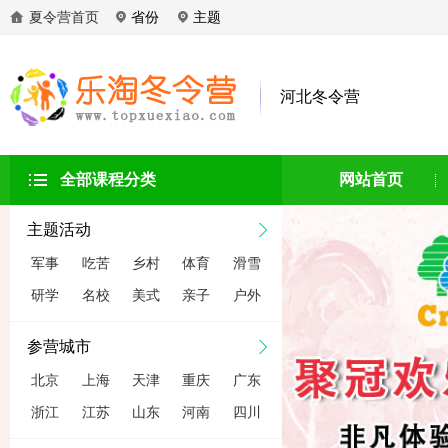
夏令营首页
省份
主题
河北冬令营
全部课程分类
网站首页
主题活动
军事
吃苦
乡村
体育
滑雪
研学
名校
美式
亲子
户外
参营城市
北京
上海
天津
重庆
广东
浙江
江苏
山东
河南
四川