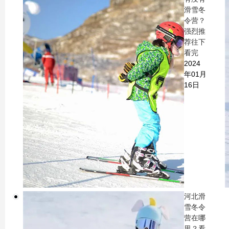
滑雪冬
令营？
强烈推
荐往下
看完
2024
年01月
16日
河北滑
雪冬令
营在哪
里？看