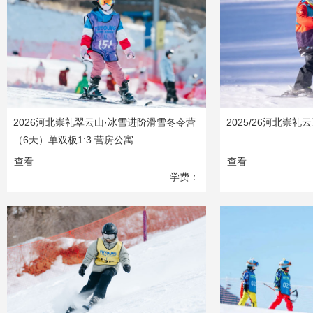
2026河北崇礼翠云山·冰雪进阶滑雪冬令营
2025/26河北崇
（6天）单双板1:3 营房公寓
查看
查看
学费：
7680
元