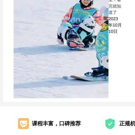
完就知
道了
2023
年10月
10日
课程丰富，口碑推荐
正规