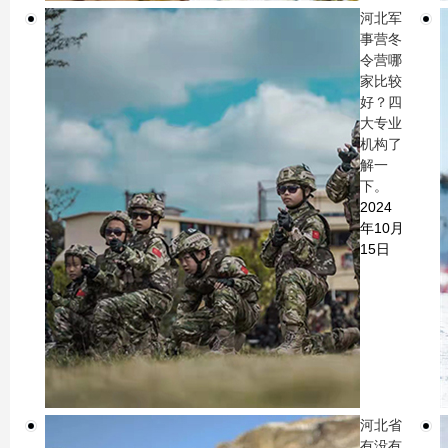
河北军
事营冬
令营哪
家比较
好？四
大专业
机构了
解一
下。
2024
年10月
15日
河北省
有没有