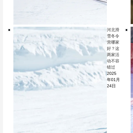
河北滑
雪冬令
营哪家
好？这
两家活
动不容
错过
2025
年01月
24日