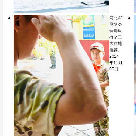
河北军
事冬令
营哪里
有？三
大营地
推荐。
2024
年11月
05日