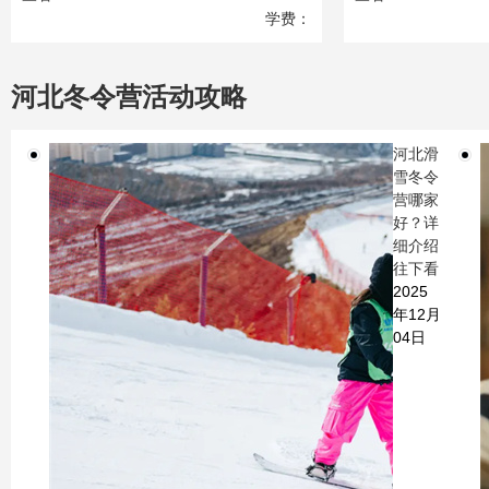
学费：
12980
元
河北冬令营活动攻略
河北滑
雪冬令
营哪家
好？详
细介绍
往下看
2025
年12月
04日