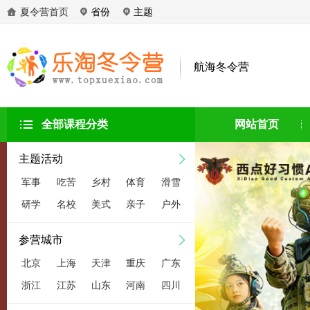
夏令营首页
省份
主题
航海冬令营
全部课程分类
网站首页
主题活动
军事
吃苦
乡村
体育
滑雪
研学
名校
美式
亲子
户外
参营城市
北京
上海
天津
重庆
广东
浙江
江苏
山东
河南
四川