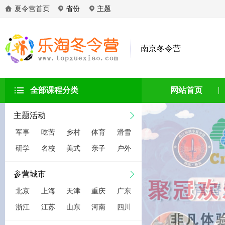
夏令营首页
省份
主题
南京冬令营
全部课程分类
网站首页
主题活动
军事
吃苦
乡村
体育
滑雪
研学
名校
美式
亲子
户外
参营城市
北京
上海
天津
重庆
广东
浙江
江苏
山东
河南
四川