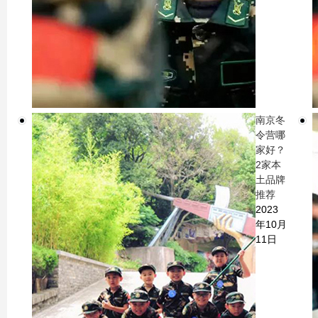
南京冬
令营哪
家好？
2家本
土品牌
推荐
2023
年10月
11日