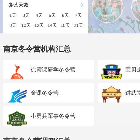
参营天数
1天
3天
4天
5天
6天
7天
8天
10天
12天
14天
15天
21天
南京冬令营机构汇总
徐霞课研学冬令营
宝贝
金课冬令营
讲武
小勇兵军事冬令营