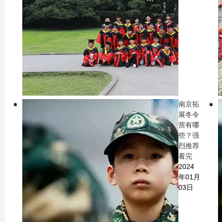
南京拓
展冬令
营有哪
些？强
烈推荐
看完
2024
年01月
03日