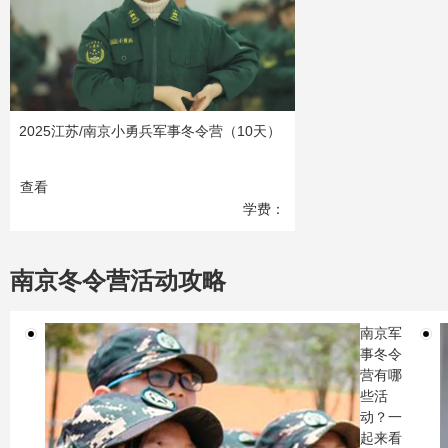
2025江苏/南京小勇兵军事冬令营（10天）
查看
学费：
4980
元
南京冬令营活动攻略
南京军
事冬令
营有哪
些活
动？一
起来看