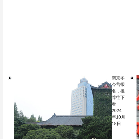
南京冬
令营报
名，推
荐往下
看
2024
年10月
18日