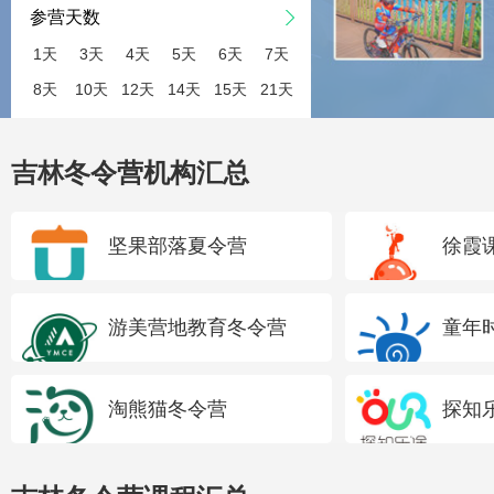
参营天数
1天
3天
4天
5天
6天
7天
8天
10天
12天
14天
15天
21天
吉林冬令营机构汇总
坚果部落夏令营
徐霞
游美营地教育冬令营
童年
营
淘熊猫冬令营
探知