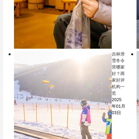
吉林滑
雪冬令
营哪家
好？两
家好评
机构一
览
2025
年01月
03日