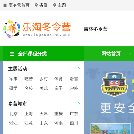
夏令营首页
省份
主题
吉林冬令营
全部课程分类
网站首页
主题活动
军事
吃苦
乡村
体育
滑雪
研学
名校
美式
亲子
户外
参营城市
北京
上海
天津
重庆
广东
浙江
江苏
山东
河南
四川