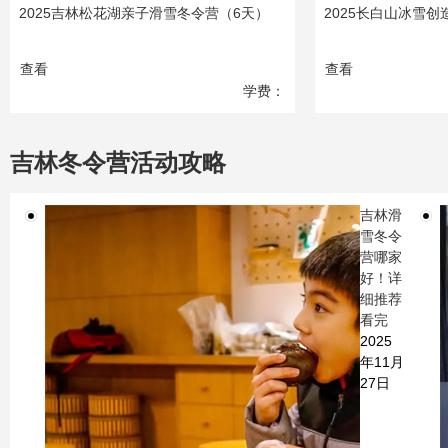
2025吉林松花湖亲子滑雪冬令营（6天）
2025长白山冰雪创
查看
查看
学费：
18800
元
吉林冬令营活动攻略
吉林滑
雪冬令
营哪家
好！详
细推荐
看完
2025
年11月
27日