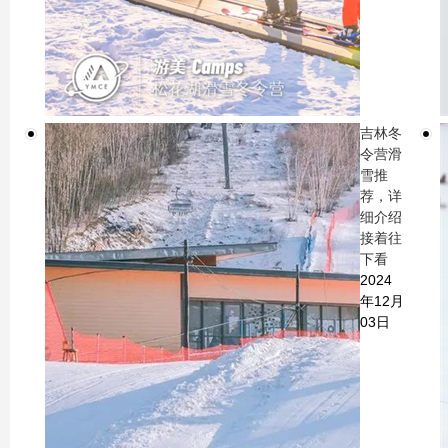
吉林冬
令营滑
雪推
荐，详
细介绍
接着往
下看
2024
年12月
03日