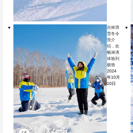
吉林滑
雪冬令
营介
绍，欢
畅淋漓
体验到
极致
2024
年10月
10日