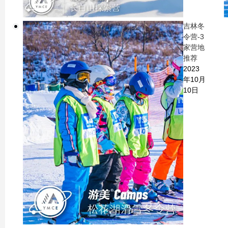
吉林冬
令营-3
家营地
推荐
2023
年10月
10日