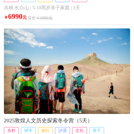
吉林,长白山 | 5-10周岁亲子家庭 | 5天
6990
￥
元
原价
￥6990元
2025敦煌人文历史探索冬令营（5天）
乡村
研学
旅行
沙漠
文化
亲子