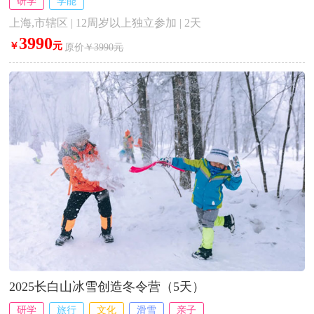
研学
学能
上海,市辖区 | 12周岁以上独立参加 | 2天
3990
￥
元
原价
￥3990元
2025长白山冰雪创造冬令营（5天）
研学
旅行
文化
滑雪
亲子