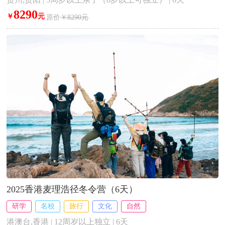
8290
￥
元
原价
￥8290元
2025香港麦理浩径冬令营（6天）
研学
名校
旅行
文化
自然
港澳台,香港 | 12周岁以上独立 | 6天