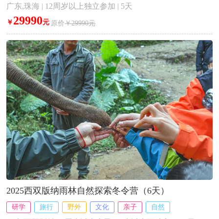
广东,珠海 | 12周岁以上独立参加 | 5天
29990
￥
元
原价
￥29990元
2025西双版纳雨林自然探索冬令营（6天）
研学
旅行
野外
文化
亲子
自然