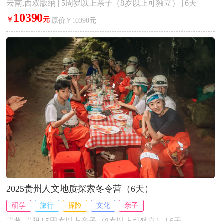
云南,西双版纳 | 5周岁以上亲子（8岁以上可独立） | 6天
10390
￥
元
原价
￥10390元
2025贵州人文地质探索冬令营（6天）
研学
旅行
探险
文化
亲子
贵州,贵阳 | 5周岁以上亲子（8岁以上可独立） | 6天