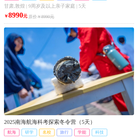
甘肃,敦煌 | 9周岁及以上亲子家庭 | 5天
8990
￥
元
原价
￥8990元
2025南海航海科考探索冬令营（5天）
航海
研学
名校
旅行
学能
科技