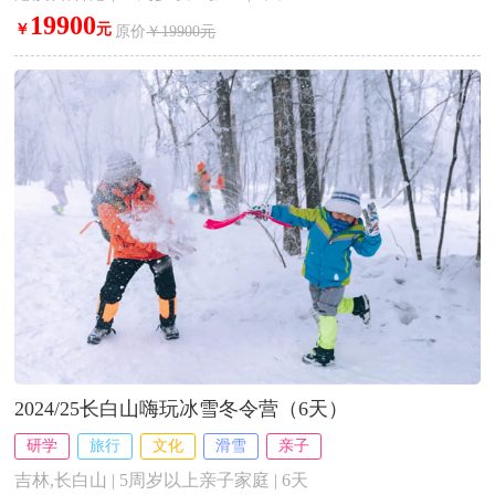
19900
￥
元
原价
￥19900元
2024/25长白山嗨玩冰雪冬令营（6天）
研学
旅行
文化
滑雪
亲子
吉林,长白山 | 5周岁以上亲子家庭 | 6天