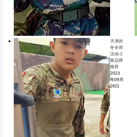
天津的
冬令营
活动-2
家品牌
推荐
2023
年09月
28日