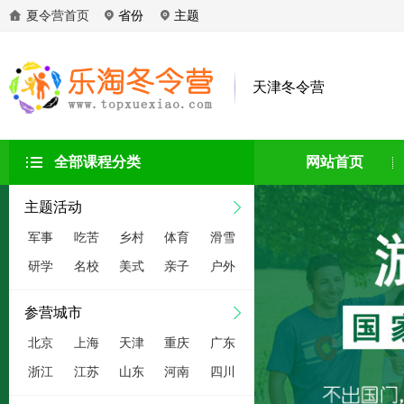
夏令营首页
省份
主题
天津冬令营
全部课程分类
网站首页
主题活动
军事
吃苦
乡村
体育
滑雪
研学
名校
美式
亲子
户外
参营城市
北京
上海
天津
重庆
广东
浙江
江苏
山东
河南
四川