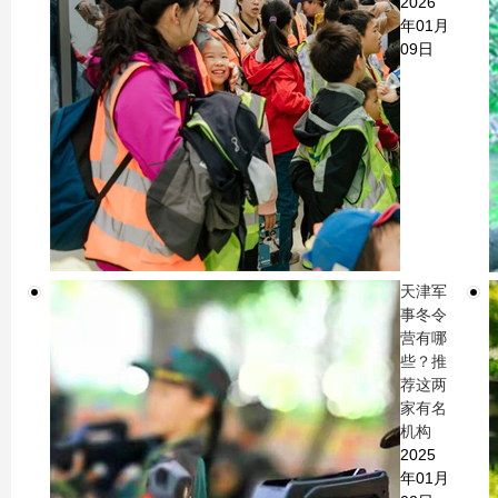
2026
年01月
09日
天津军
事冬令
营有哪
些？推
荐这两
家有名
机构
2025
年01月