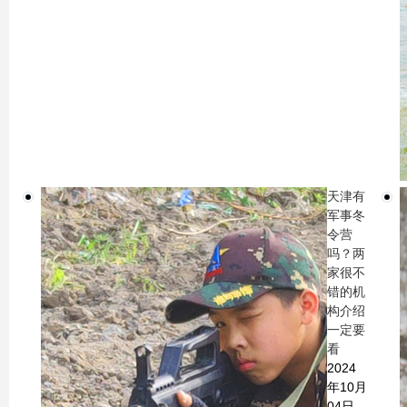
天津有
军事冬
令营
吗？两
家很不
错的机
构介绍
一定要
看
2024
年10月
04日