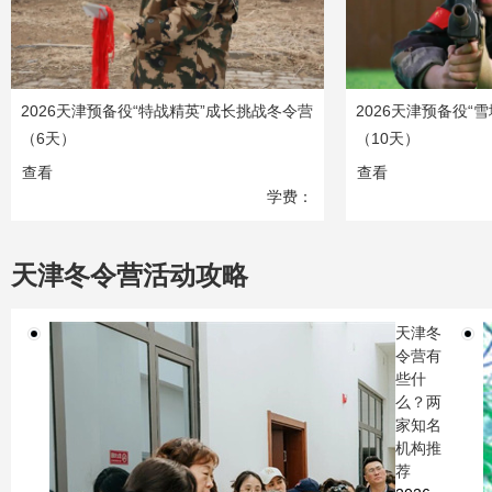
2026天津预备役“特战精英”成长挑战冬令营
2026天津预备役“
（6天）
（10天）
查看
查看
学费：
4080
元
天津冬令营活动攻略
天津冬
令营有
些什
么？两
家知名
机构推
荐