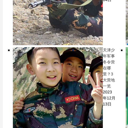
天津少
年军事
冬令营
在哪
里？3
大营地
一览
2023
年12月
13日