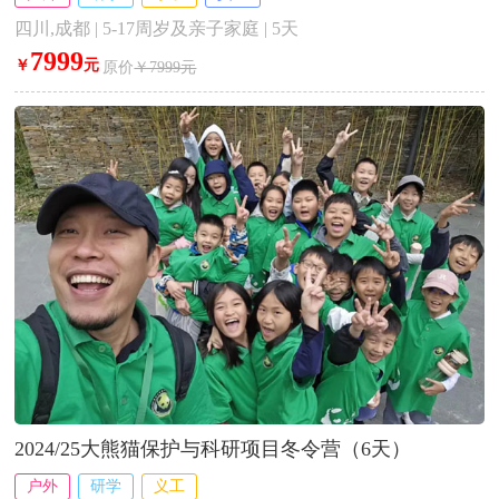
四川,成都 | 5-17周岁及亲子家庭 | 5天
7999
￥
元
原价
￥7999元
2024/25大熊猫保护与科研项目冬令营（6天）
户外
研学
义工