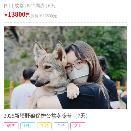
四川,成都 | 8-17周岁 | 6天
13800
￥
元
原价
￥13800元
2025新疆野狼保护公益冬令营（7天）
研学
旅行
学能
亲子
义工