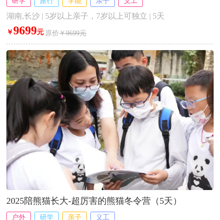
研学
旅行
学能
亲子
义工
湖南,长沙 | 5岁以上亲子，7岁以上可独立 | 5天
9699
￥
元
原价
￥9699元
2025陪熊猫长大-超厉害的熊猫冬令营（5天）
户外
研学
亲子
义工