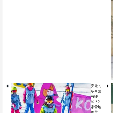
安徽的
冬令营
有哪
些？2
家营地
推荐