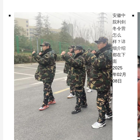
安徽中
脘利剑
冬令营
怎么
样？详
细介绍
都在下
面
2025
年02月
08日