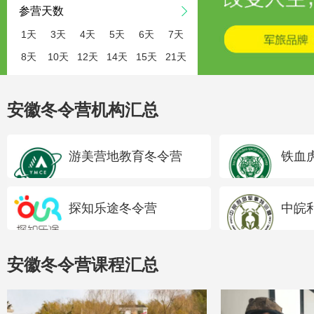
参营天数
1天
3天
4天
5天
6天
7天
8天
10天
12天
14天
15天
21天
安徽冬令营机构汇总
游美营地教育冬令营
铁血
探知乐途冬令营
中皖
安徽冬令营课程汇总