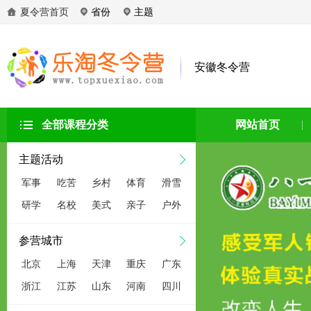
夏令营首页
省份
主题
安徽冬令营
全部课程分类
网站首页
主题活动
军事
吃苦
乡村
体育
滑雪
研学
名校
美式
亲子
户外
参营城市
北京
上海
天津
重庆
广东
浙江
江苏
山东
河南
四川