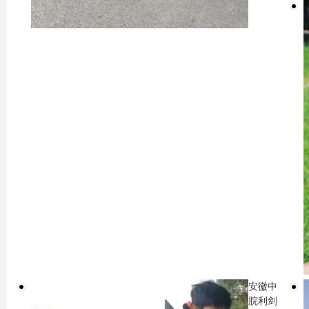
安徽中
脘利剑