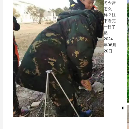
冬令营
怎么
样？往
下看完
一目了
然
2024
年08月
26日