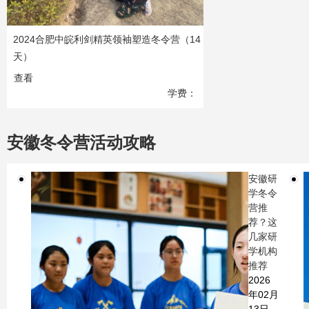
2024合肥中皖利剑精英领袖塑造冬令营（14
天）
查看
学费：
5280
元
安徽冬令营活动攻略
安徽研
学冬令
营推
荐？这
几家研
学机构
推荐
2026
年02月