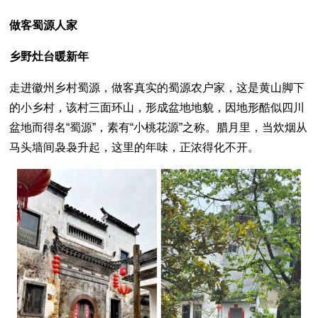
做客蜀源人家
乡野灶台暖新年
走进徽州乡村蜀源，做客真实的蜀源农户家，这是黄山脚下
的小乡村，该村三面环山，形成盆地地貌，因地形酷似四川
盆地而得名“蜀源”，素有“小桃花源”之称。腊月里，当炊烟从
马头墙间袅袅升起，这里的年味，正浓得化不开。