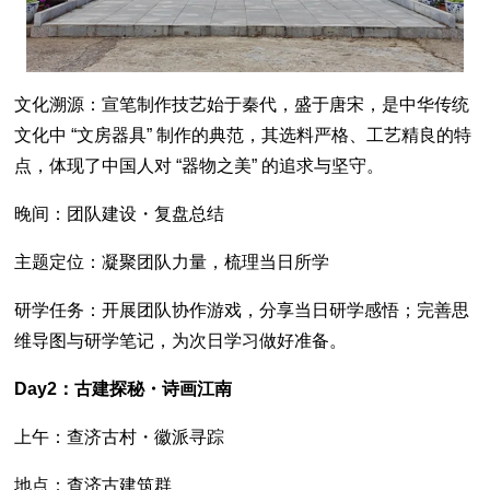
文化溯源：宣笔制作技艺始于秦代，盛于唐宋，是中华传统
文化中 “文房器具” 制作的典范，其选料严格、工艺精良的特
点，体现了中国人对 “器物之美” 的追求与坚守。
晚间：团队建设・复盘总结
主题定位：凝聚团队力量，梳理当日所学
研学任务：开展团队协作游戏，分享当日研学感悟；完善思
维导图与研学笔记，为次日学习做好准备。
Day2：古建探秘・诗画江南
上午：查济古村・徽派寻踪
地点：查济古建筑群