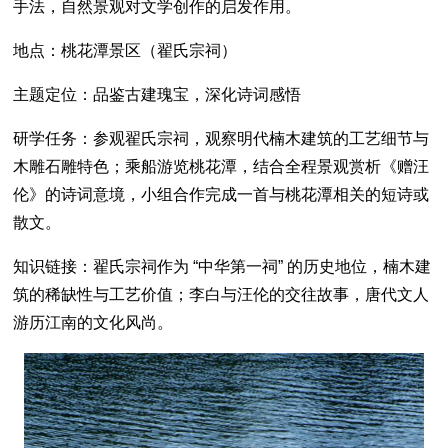
手法，自然景观对文学创作的启发作用。
地点：桃花潭景区（翟氏宗祠）
主题定位：品鉴古建瑰宝，深化诗词感悟
研学任务：参观翟氏宗祠，观察明代楠木建筑的工艺细节与
木雕石雕特色；乘船游览桃花潭，结合全程景观赏析《赠汪
伦》的诗词意境，小组合作完成一首与桃花潭相关的短诗或
散文。
知识链接：翟氏宗祠作为 “中华第一祠” 的历史地位，楠木建
筑的稀缺性与工艺价值；李白与汪伦的交往故事，唐代文人
游历江南的文化风尚。