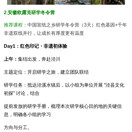
2.安徽欧露克研学冬令营
推荐课程：
中国宣纸之乡研学冬令营（3天）红色基因+千年
非遗双线并行，让成长有厚度更有温度
Day1：红色印记・非遗初体验
上午：
集结出发，奔赴泾川
主题定位：开启研学之旅，建立团队联结
研学任务：抵达泾溪水镇后，以小组为单位开展 “泾县文化
初探” 讨论，结合
提前发放的研学手册，梳理本次研学核心目的地的关键信
息，明确各小组的学习
方向与分工。