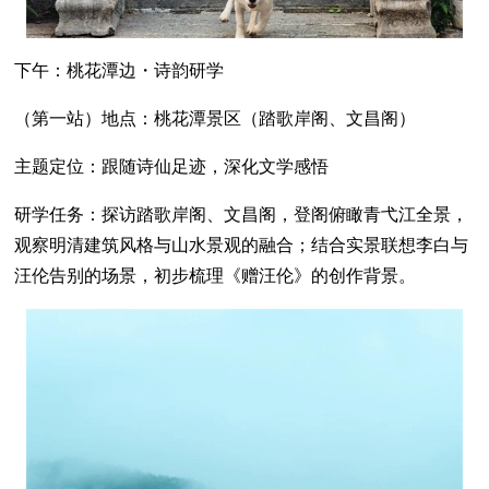
下午：桃花潭边・诗韵研学
（第一站）地点：桃花潭景区（踏歌岸阁、文昌阁）
主题定位：跟随诗仙足迹，深化文学感悟
研学任务：探访踏歌岸阁、文昌阁，登阁俯瞰青弋江全景，
观察明清建筑风格与山水景观的融合；结合实景联想李白与
汪伦告别的场景，初步梳理《赠汪伦》的创作背景。