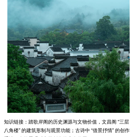
知识链接：踏歌岸阁的历史渊源与文物价值，文昌阁 “三层
八角楼” 的建筑形制与观景功能；古诗中 “借景抒情” 的创作