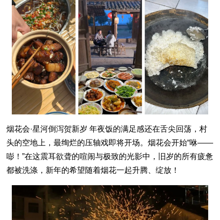
烟花会·星河倒泻贺新岁 年夜饭的满足感还在舌尖回荡，村
头的空地上，最绚烂的压轴戏即将开场。烟花会开始“咻——
嘭！”在这震耳欲聋的喧闹与极致的光影中，旧岁的所有疲惫
都被洗涤，新年的希望随着烟花一起升腾、绽放！