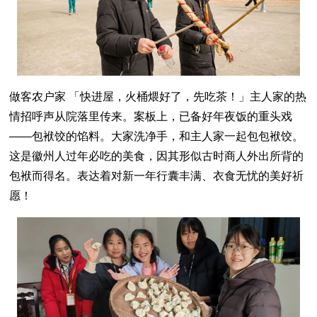
做客农户家 「快进屋，火桶煨好了，先吃茶！」主人家的热
情招呼声从院落里传来。案板上，已备好年夜饭的重头戏
——包袱饺的馅料。大家洗净手，和主人家一起包包袱饺。
这是徽州人过年必吃的美食，因其形似古时商人外出所背的
包袱而得名。表达着对新一年行囊丰满、衣食无忧的美好祈
愿！