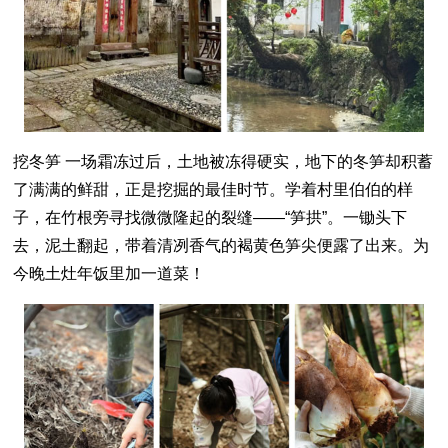
挖冬笋 一场霜冻过后，土地被冻得硬实，地下的冬笋却积蓄
了满满的鲜甜，正是挖掘的最佳时节。学着村里伯伯的样
子，在竹根旁寻找微微隆起的裂缝——“笋拱”。一锄头下
去，泥土翻起，带着清冽香气的褐黄色笋尖便露了出来。为
今晚土灶年饭里加一道菜！