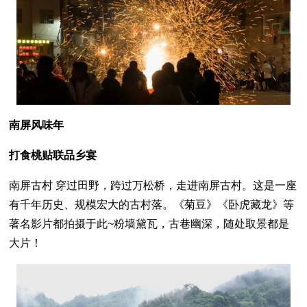
南屏风味年
打食桃贴联品乡宴
南屏古村 穿过田野，跨过万松桥，走进南屏古村。这是一座
有千年历史、规模宏大的古村落。《菊豆》《卧虎藏龙》等
著名影片都拍摄于此~粉墙黛瓦，古巷幽深，随处取景都是
大片！