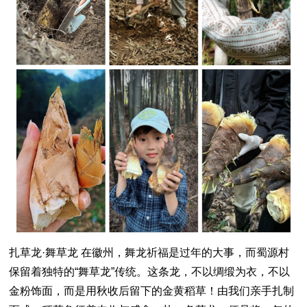
扎草龙·舞草龙 在徽州，舞龙祈福是过年的大事，而蜀源村
保留着独特的“舞草龙”传统。这条龙，不以绸缎为衣，不以
金粉饰面，而是用秋收后留下的金黄稻草！由我们亲手扎制