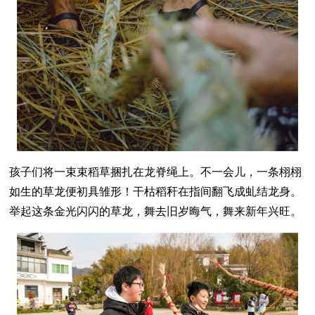
孩子们将一束束稻草捆扎在龙脊绳上。不一会儿，一条栩栩
如生的草龙便初具雏形！干枯稻秆在指间翻飞成虬结龙身。
举起这条金光闪闪的草龙，舞去旧岁晦气，舞来新年兴旺。