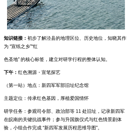
知识链接：
初步了解泾县的地理区位、历史地位，知晓其作
为 “宣纸之乡”“红
色圣地” 的核心标签，建立对研学行程的整体认知。
下午：
红色溯源・宣笔探艺
（第一站）地点：新四军军部旧址纪念馆
主题定位：传承红色基因，厚植爱国情怀
研学任务：参观司令部、政治部等 11 处旧址，记录新四军
在皖南的关键抗战事件；参与升国旗仪式与红色情景剧体
验，小组合作完成 “新四军发展历程思维导图”。