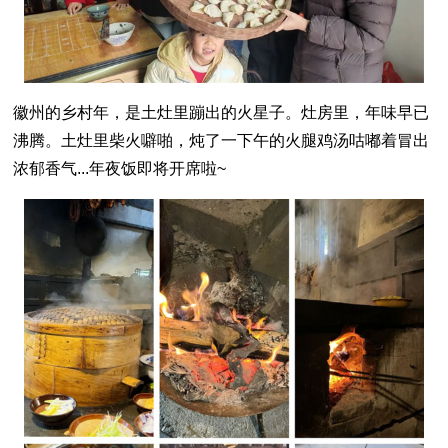
徽州的乡村年，是土灶里蹦出的火星子。灶房里，年味早已
沸腾。土灶里柴火噼啪，炖了一下午的火腿鸡汤咕嘟着冒出
浓郁香气...年夜饭即将开席啦~