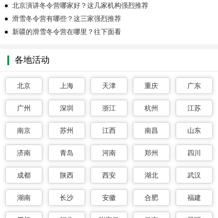
北京演讲冬令营哪家好？这几家机构强烈推荐
滑雪冬令营有哪些？这三家强烈推荐
新疆的滑雪冬令营在哪里？往下面看
各地活动
北京
上海
天津
重庆
广东
广州
深圳
浙江
杭州
江苏
南京
苏州
江西
南昌
山东
济南
青岛
河南
郑州
四川
成都
陕西
西安
湖北
武汉
湖南
长沙
安徽
合肥
福建