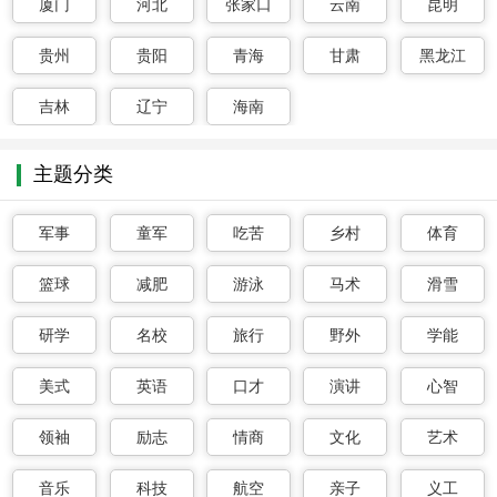
厦门
河北
张家口
云南
昆明
贵州
贵阳
青海
甘肃
黑龙江
吉林
辽宁
海南
主题分类
军事
童军
吃苦
乡村
体育
篮球
减肥
游泳
马术
滑雪
研学
名校
旅行
野外
学能
美式
英语
口才
演讲
心智
领袖
励志
情商
文化
艺术
音乐
科技
航空
亲子
义工