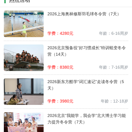
2026上海奥林修斯羽毛球冬令营（7天）
学费：
4280
元
年龄：
6-16周岁
2026北京预备役“好习惯成长”特训蜕变冬令
营（14天）
学费：
8380
元
年龄：
7-16周岁
2026新东方酷学“词汇速记”走读冬令营（5
天）
学费：
3980
元
年龄：
12-18岁
2026北京“我能学，我会学”北大博士学习能
力提升冬令营（7天）