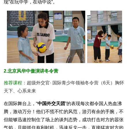
现“在玩中学，在动中说”。
2.北京风华中傲演讲冬令营
推荐课程：
超级外交官· 国际青少年领袖冬令营（6天）胸怀
天下、心系未来
在国际舞台上，“
中国外交天团
”的表现每次都令国人热血沸
腾，激动万分！他们不慌不忙的风范，游刃有余的手腕，不
但能够迅速控制住了场上的谈判态势，成功打击对方的嚣张
气焰，且能抓住有利时机，迅速反戈一击，直接猛攻对方的