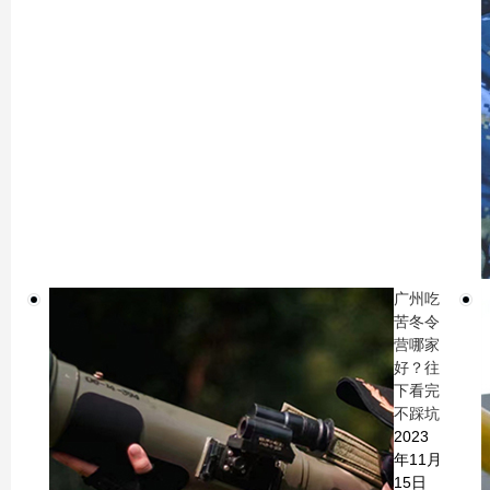
广州吃
苦冬令
营哪家
好？往
下看完
不踩坑
2023
年11月
15日