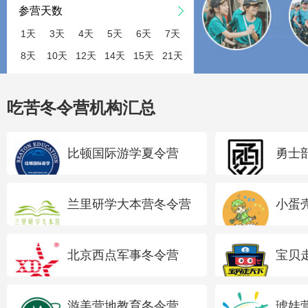
参营天数
1天
3天
4天
5天
6天
7天
8天
10天
12天
14天
15天
21天
吃苦冬令营机构汇总
比顿国际游学夏令营
勇士
兰里研学大本营冬令营
小蛋
北京西点军事冬令营
宝贝
游美营地教育冬令营
琥娃