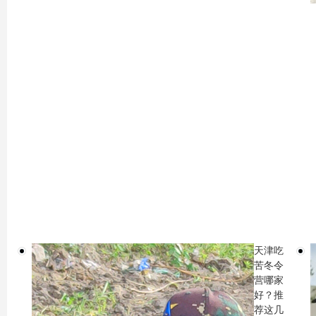
天津吃
苦冬令
营哪家
好？推
荐这几