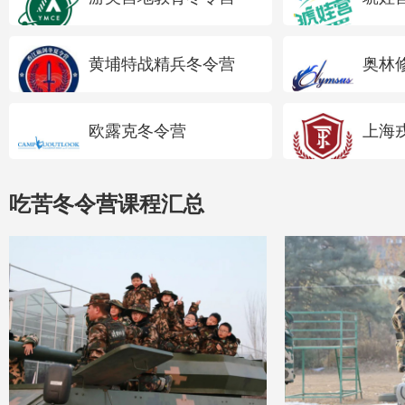
黄埔特战精兵冬令营
奥林
欧露克冬令营
上海
吃苦冬令营课程汇总