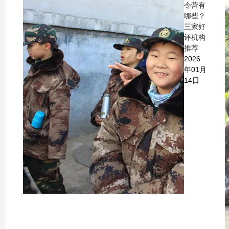
令营有
哪些？
三家好
评机构
推荐
2026
年01月
14日