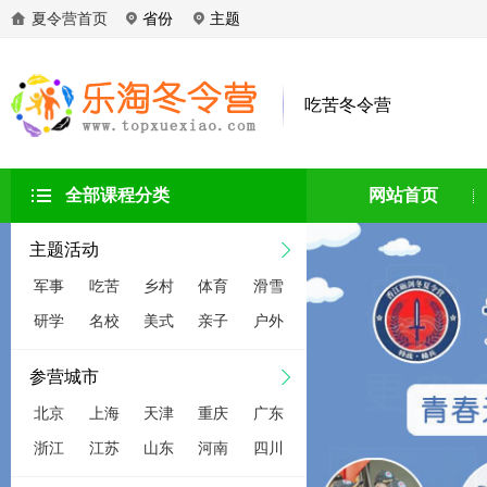
夏令营首页
省份
主题
吃苦冬令营
全部课程分类
网站首页
主题活动
军事
吃苦
乡村
体育
滑雪
研学
名校
美式
亲子
户外
参营城市
北京
上海
天津
重庆
广东
浙江
江苏
山东
河南
四川