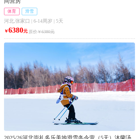
间营房
体育
滑雪
河北,张家口 | 6-14周岁 | 5天
6380
￥
元
原价
￥6380元
2025/26河北崇礼多乐美地滑雪冬令营（5天）沐蘭汤