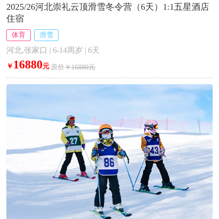
2025/26河北崇礼云顶滑雪冬令营（6天）1:1五星酒店
住宿
体育
滑雪
河北,张家口 | 6-14周岁 | 6天
16880
￥
元
原价
￥16880元