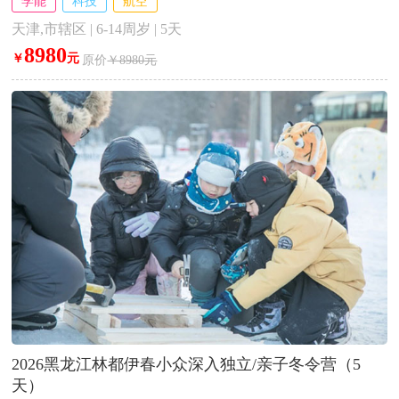
学能
科技
航空
天津,市辖区 | 6-14周岁 | 5天
8980
￥
元
原价
￥8980元
2026黑龙江林都伊春小众深入独立/亲子冬令营（5
天）