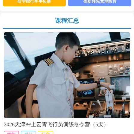
前已在广州、深圳、杭州、新加坡、菲律宾等20多个城市及国家设立
研学旅行军事拓展
创新领先营地教育
深度战略合作……【
详细
】
课程汇总
2026天津冲上云霄飞行员训练冬令营（5天）