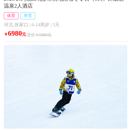
温泉2人酒店
体育
滑雪
河北,张家口 | 6-14周岁 | 5天
6980
￥
元
原价
￥6980元