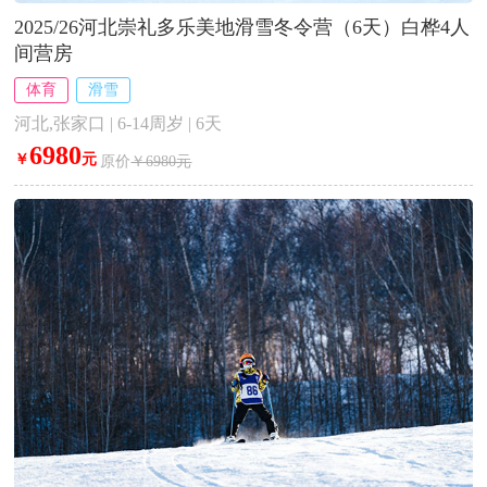
2025/26河北崇礼多乐美地滑雪冬令营（6天）白桦4人
间营房
体育
滑雪
河北,张家口 | 6-14周岁 | 6天
6980
￥
元
原价
￥6980元