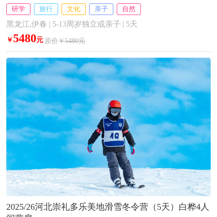
研学
旅行
文化
亲子
自然
黑龙江,伊春 | 5-13周岁独立或亲子 | 5天
5480
￥
元
原价
￥5480元
2025/26河北崇礼多乐美地滑雪冬令营（5天）白桦4人