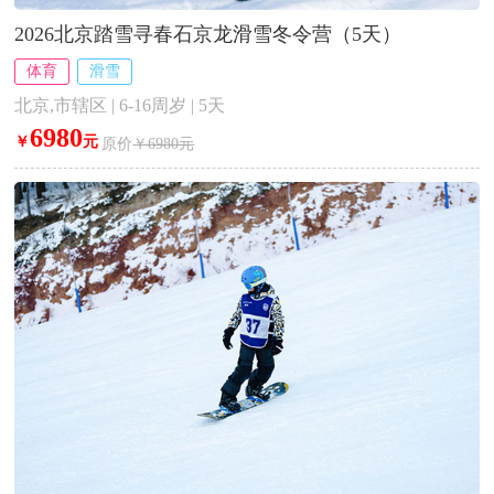
2026北京踏雪寻春石京龙滑雪冬令营（5天）
体育
滑雪
北京,市辖区 | 6-16周岁 | 5天
6980
￥
元
原价
￥6980元