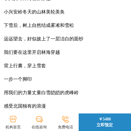
小兴安岭冬天的山林美轮美奂
下雪后，树上自然结成雾凇和雪松
远远望去，好似披上了一层洁白的面纱
我们要在这里开启林海穿越
背上行囊，穿上雪套
一步一个脚印
用我们的力量丈量白雪皑皑的虎峰岭
感受北国独有的浪漫
￥5480
立即预定
机构首页
在线咨询
免费电话