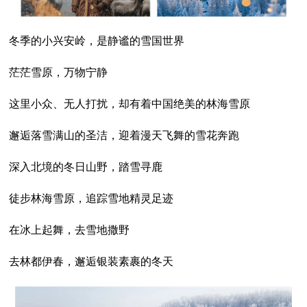
冬季的小兴安岭，是静谧的雪国世界
茫茫雪原，万物宁静
这里小众、无人打扰，却有着中国绝美的林海雪原
邂逅落雪满山的圣洁，迎着漫天飞舞的雪花奔跑
深入北境的冬日山野，踏雪寻鹿
徒步林海雪原，追踪雪地精灵足迹
在冰上起舞，去雪地撒野
去林都伊春，邂逅银装素裹的冬天