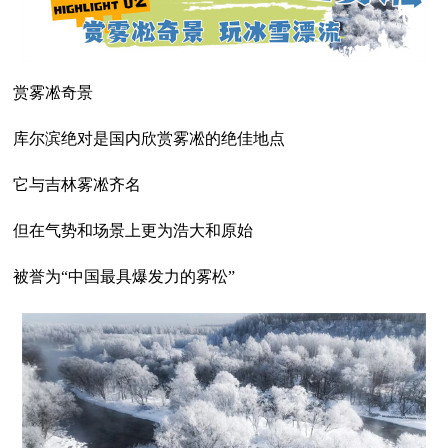
赏雾凇奇景
库尔滨绝对是国内欣赏雾凇的绝佳地点
它与吉林雾凇齐名
但在气势和场景上更为浩大和原始
被誉为“中国最具爆发力的雾松”