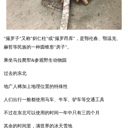
"撮罗子"又称"斜仁柱"或"撮罗昂库"，是鄂伦春、鄂温克、
赫哲等民族的一种圆锥形"房子"。
乘坐马拉爬犁&参观野生动物园
过去的东北
地广人稀加上地理位置的特殊性
人们出行一般都使用马车、牛车、驴车等交通工具
不过在东北可以使用的时间一年中只有三四个月
其余的时间里，满世界的冰天雪地