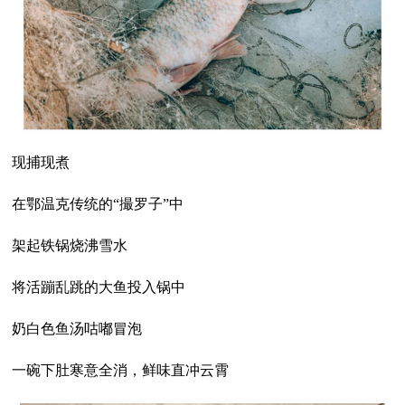
现捕现煮
在鄂温克传统的“撮罗子”中
架起铁锅烧沸雪水
将活蹦乱跳的大鱼投入锅中
奶白色鱼汤咕嘟冒泡
一碗下肚寒意全消，鲜味直冲云霄