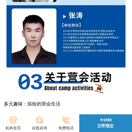
多元趣味：缤纷的营会生活
冬令营活动是培养孩子独立，团队协作，人际交往，勇于探
￥6980
立即预定
索等能力的重要课堂...那作为一个完备的冬令营活动，只有
机构首页
在线咨询
免费电话