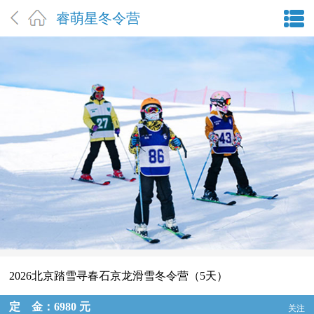
睿萌星冬令营
2026北京踏雪寻春石京龙滑雪冬令营（5天）
定 金：6980 元
关注