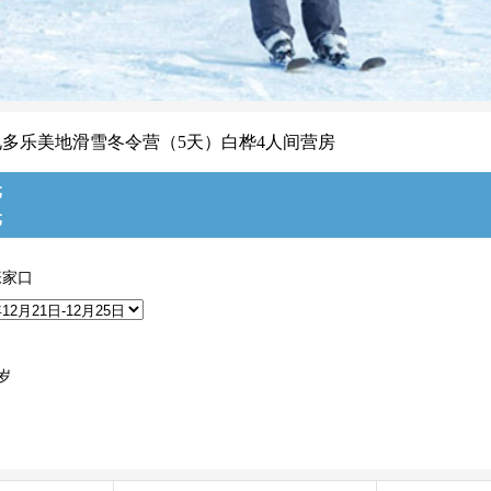
北崇礼多乐美地滑雪冬令营（5天）白桦4人间营房
元
元
张家口
岁