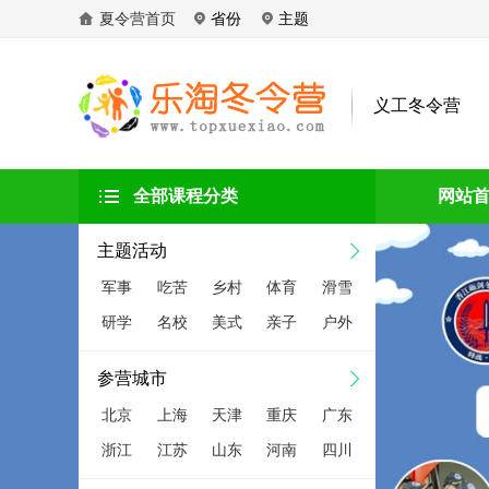
夏令营首页
省份
主题
义工冬令营
全部课程分类
网站
主题活动
军事
吃苦
乡村
体育
滑雪
研学
名校
美式
亲子
户外
参营城市
北京
上海
天津
重庆
广东
浙江
江苏
山东
河南
四川