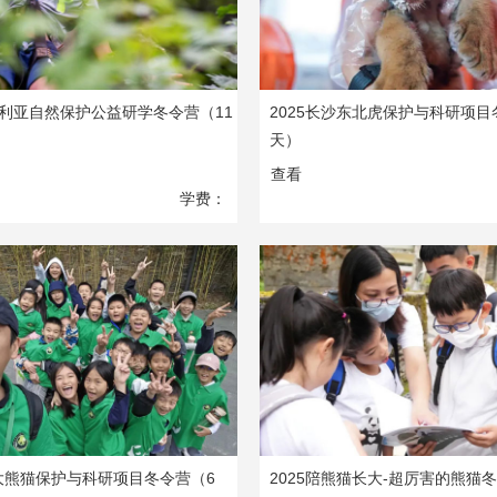
大利亚自然保护公益研学冬令营（11
2025长沙东北虎保护与科研项目
天）
1
2
3
4
5
6
7
查看
学费：
36800
元
25大熊猫保护与科研项目冬令营（6
2025陪熊猫长大-超厉害的熊猫