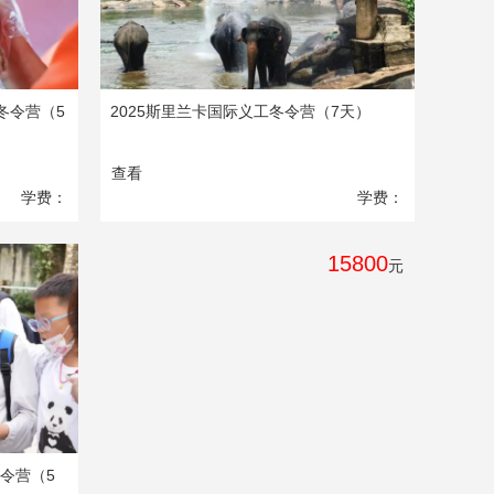
冬令营（5
2025斯里兰卡国际义工冬令营（7天）
查看
学费：
学费：
9699
15800
元
元
冬令营（5