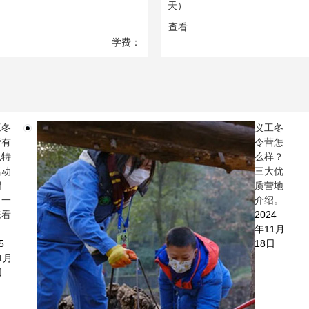
天）
查看
学费：
13800
元
工冬
义工冬
营有
令营怎
么特
么样？
活动
三大优
绍
质营地
？一
介绍。
来看
2024
。
年11月
5
18日
1月
日