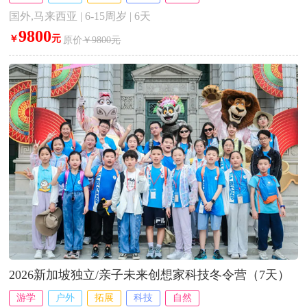
国外,马来西亚 | 6-15周岁 | 6天
9800
￥
元
原价
￥9800元
2026新加坡独立/亲子未来创想家科技冬令营（7天）
游学
户外
拓展
科技
自然