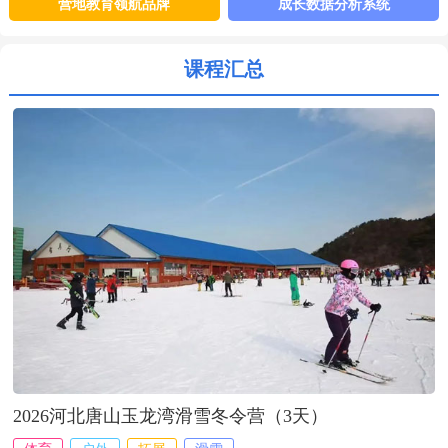
识、丰富常识、扩宽眼界:提升独立性培养青少年综合素养，打造全球
营地教育领航品牌
成长数据分析系统
视野的……【
详细
】
课程汇总
2026河北唐山玉龙湾滑雪冬令营（3天）