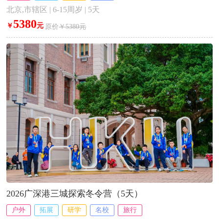
北京,市辖区 | 6-15周岁 | 5天
5380
￥
元
原价
￥5380元
2026广深港三城探索冬令营（5天）
户外
拓展
研学
名校
旅行