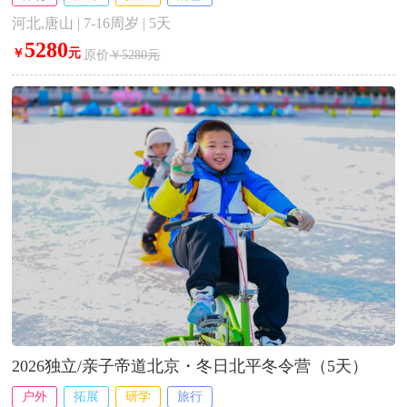
河北,唐山 | 7-16周岁 | 5天
5280
￥
元
原价
￥5280元
2026独立/亲子帝道北京・冬日北平冬令营（5天）
户外
拓展
研学
旅行