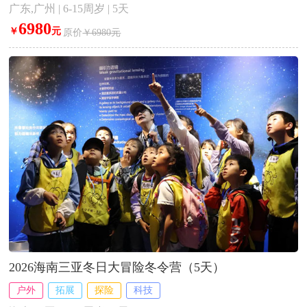
广东,广州 | 6-15周岁 | 5天
6980
￥
元
原价
￥6980元
2026海南三亚冬日大冒险冬令营（5天）
户外
拓展
探险
科技