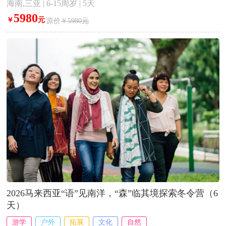
海南,三亚 | 6-15周岁 | 5天
5980
￥
元
原价
￥5980元
2026马来西亚“语”见南洋，“森”临其境探索冬令营（6
天）
游学
户外
拓展
文化
自然