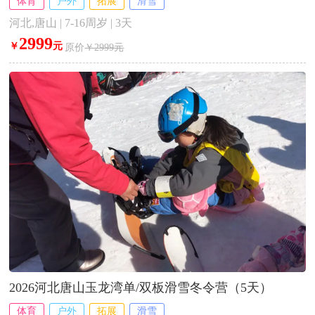
体育
户外
拓展
滑雪
河北,唐山 | 7-16周岁 | 3天
2999
￥
元
原价
￥2999元
2026河北唐山玉龙湾单/双板滑雪冬令营（5天）
体育
户外
拓展
滑雪