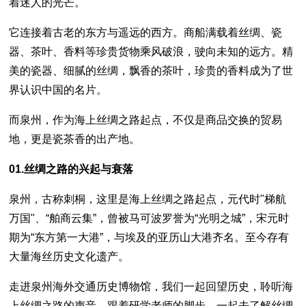
着迷人的光芒。
它连接着古老的东方与遥远的西方。商船满载着丝绸、瓷
器、茶叶、香料等珍贵货物乘风破浪，驶向未知的远方。精
美的瓷器、细腻的丝绸，飘香的茶叶，珍贵的香料成为了世
界认识中国的名片。
而泉州，作为海上丝绸之路起点，不仅是商品交换的贸易
地，更是瓷茶香的出产地。
01.丝绸之路的兴起与衰落
泉州，古称刺桐，这里是海上丝绸之路起点，元代时"梯航
万国"、“舶商云集”，曾被马可波罗誉为“光明之城”，宋元时
期为“东方第一大港”，与埃及的亚历山大港齐名。至今存有
大量海丝历史文化遗产。
走进泉州海外交通历史博物馆，我们一起回望历史，聆听海
上丝绸之路的声音，跟着研学老师的脚步，一起去了解丝绸