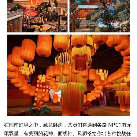
在闽南幻境之中，藏龙卧虎，营员们将遇到各路“NPC”,有元
颂双星，有美丽的花神、面线神、风狮爷给你出各种挑战任