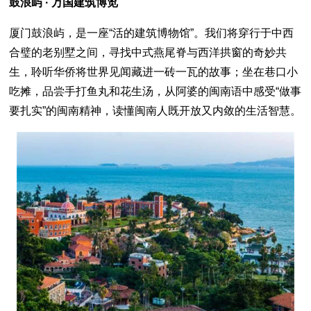
鼓浪屿 · 万国建筑博览
厦门鼓浪屿，是一座“活的建筑博物馆”。我们将穿行于中西
合璧的老别墅之间，寻找中式燕尾脊与西洋拱窗的奇妙共
生，聆听华侨将世界见闻藏进一砖一瓦的故事；坐在巷口小
吃摊，品尝手打鱼丸和花生汤，从阿婆的闽南语中感受“做事
要扎实”的闽南精神，读懂闽南人既开放又内敛的生活智慧。