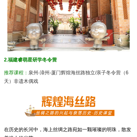
2.福建睿萌星研学冬令营
推荐课程：
泉州-漳州-厦门辉煌海丝路独立/亲子冬令营（6
天）非遗木偶戏
在历史的长河中，海上丝绸之路宛如一颗璀璨的明珠，散发