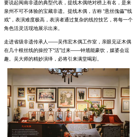
要说起闽南非遗的典型代表，提线木偶绝对榜上有名，是来
泉州不可不体验的宝藏非遗。提线木偶，古称 “悬丝傀儡”“线
戏”，表演难度极高，表演者通过复杂的线控技艺，将每一个
角色活灵活现地展示出来。
走进省级非遗传承人——吴伟宏木偶工作室，亲眼见证木偶
在几十根丝线的操控下“活”过来——钟馗能豪饮，媒婆会逗
趣。吴大师的精妙演绎，必将引来满堂喝彩。