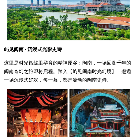
屿见闽南 · 沉浸式光影史诗
这里是时光褶皱里孕育的精神原乡：闽南，一场回溯千年的
闽南奇幻之旅即将启程。踏入【屿见闽南时光幻境】，邂逅
一场沉浸式好戏，每一幕，都是流动的闽南史诗。