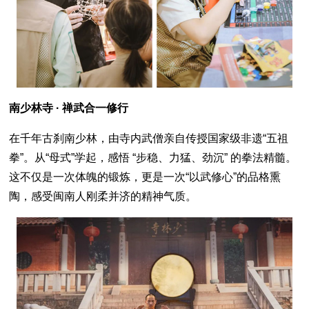
南少林寺 · 禅武合一修行
在千年古刹南少林，由寺内武僧亲自传授国家级非遗“五祖
拳”。从“母式”学起，感悟 “步稳、力猛、劲沉” 的拳法精髓。
这不仅是一次体魄的锻炼，更是一次“以武修心”的品格熏
陶，感受闽南人刚柔并济的精神气质。