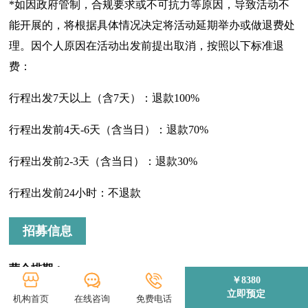
*如因政府管制，合规要求或不可抗力等原因，导致活动不
能开展的，将根据具体情况决定将活动延期举办或做退费处
理。因个人原因在活动出发前提出取消，按照以下标准退
费：
行程出发7天以上（含7天）：退款100%
行程出发前4天-6天（含当日）：退款70%
行程出发前2-3天（含当日）：退款30%
行程出发前24小时：不退款
招募信息
营会排期：
￥8380
立即预定
机构首页
在线咨询
免费电话
本营会全程五天四晚