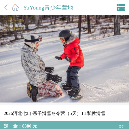
YuYoung青少年营地
2026河北七山·亲子滑雪冬令营（5天）1:1私教滑雪
定 金：8380 元
关注