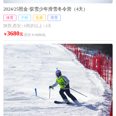
2024/25照金·驭雪少年滑雪冬令营（4天）
体育
户外
拓展
滑雪
陕西,西安 | 6周岁以上 | 4天
3680
￥
元
原价
￥3680元