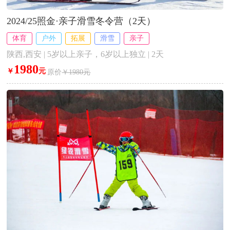
2024/25照金·亲子滑雪冬令营（2天）
体育
户外
拓展
滑雪
亲子
陕西,西安 | 5岁以上亲子，6岁以上独立 | 2天
1980
￥
元
原价
￥1980元