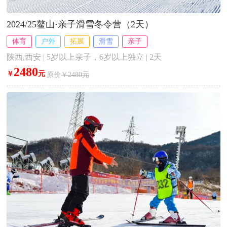
2024/25鳌山·亲子滑雪冬令营（2天）
体育
户外
拓展
滑雪
亲子
陕西,西安 | 5岁以上亲子，6岁以上独立 | 2天
2480
￥
元
原价
￥2480元