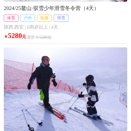
2024/25鳌山·驭雪少年滑雪冬令营（4天）
体育
户外
拓展
滑雪
陕西,西安 | 6周岁以上 | 4天
5280
￥
元
原价
￥5280元