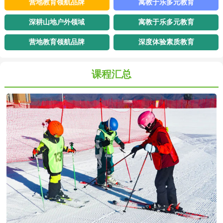
司总体发展战略目标，目前有企业团建事业部，少儿研学游学事业
营地教育领航品牌
寓教于乐多元教育
部，滑雪运动事业部。绿锐少儿专注于6-16岁青少年户外活动服务，
深耕山地户外领域
寓教于乐多元教育
主要有周未营，假期营，夏令营，冬令营，定制营，亲子营等丰富多
样的户外活动。涉及项目包含户外运动，秦岭科考，历史文化，劳动
营地教育领航品牌
深度体验素质教育
教育，自然教育，红色教育，高校研学，科技国防等系列内容。迄今
为止，累计服务少儿群体50000+，成为本地具有影响力的头部少儿户
课程汇总
外活动组织机……【
详细
】