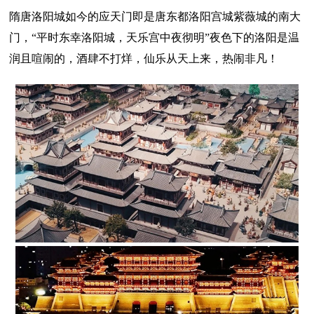
隋唐洛阳城如今的应天门即是唐东都洛阳宫城紫薇城的南大
门，“平时东幸洛阳城，天乐宫中夜彻明”夜色下的洛阳是温
润且喧闹的，酒肆不打烊，仙乐从天上来，热闹非凡！