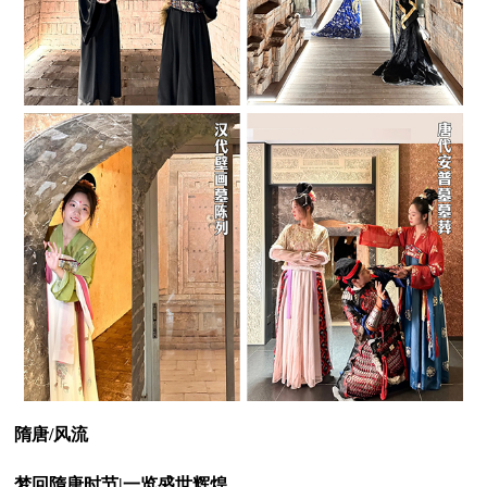
隋唐/风流
梦回隋唐时节|一览盛世辉煌