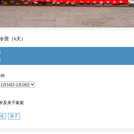
冬令营（6天）
元
元
郑州
周岁及亲子家庭
化
亲子